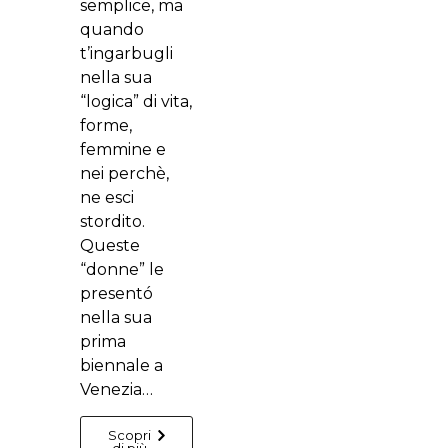
semplice, ma
quando
t’ingarbugli
nella sua
“logica” di vita,
forme,
femmine e
nei perchè,
ne esci
stordito.
Queste
“donne” le
presentó
nella sua
prima
biennale a
Venezia…
Scopri
di più