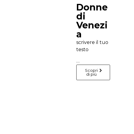
Donne
di
Venezi
a
scrivere il tuo
testo
…
Scopri
di più