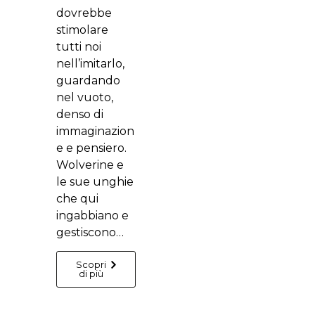
dovrebbe
stimolare
tutti noi
nell’imitarlo,
guardando
nel vuoto,
denso di
immaginazion
e e pensiero.
Wolverine e
le sue unghie
che qui
ingabbiano e
gestiscono…
Scopri
di più