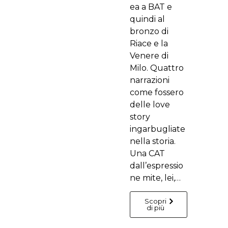
ea a BAT e
quindi al
bronzo di
Riace e la
Venere di
Milo. Quattro
narrazioni
come fossero
delle love
story
ingarbugliate
nella storia.
Una CAT
dall’espressio
ne mite, lei,…
Scopri
di più