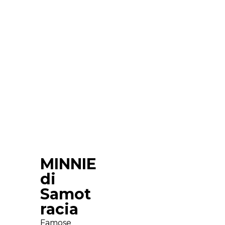
MINNIE
di
Samot
racia
Famose