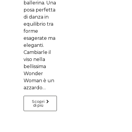
ballerina. Una
posa perfetta
di danza in
equilibrio tra
forme
esagerate ma
eleganti.
Cambiarle il
viso nella
bellissima
Wonder
Woman è un
azzardo…
Scopri
di più